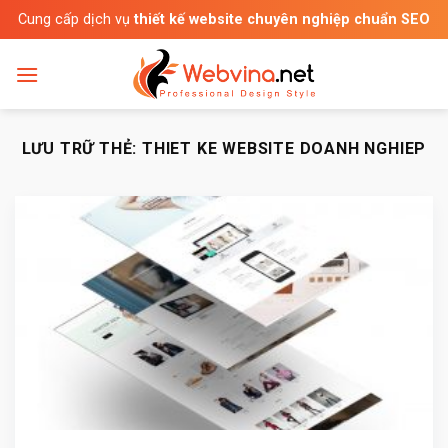
Bỏ
Cung cấp dịch vụ
thiết kế website chuyên nghiệp chuẩn SEO
qua
nội
dung
LƯU TRỮ THẺ:
THIET KE WEBSITE DOANH NGHIEP