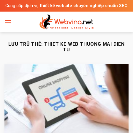
Bỏ
Cung cấp dịch vụ
thiết kế website chuyên nghiệp chuẩn SEO
qua
nội
dung
LƯU TRỮ THẺ:
THIET KE WEB THUONG MAI DIEN
TU