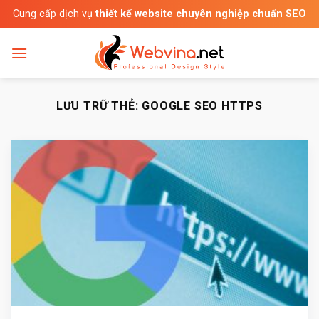
Bỏ
Cung cấp dịch vụ
thiết kế website chuyên nghiệp chuẩn SEO
qua
nội
dung
LƯU TRỮ THẺ:
GOOGLE SEO HTTPS