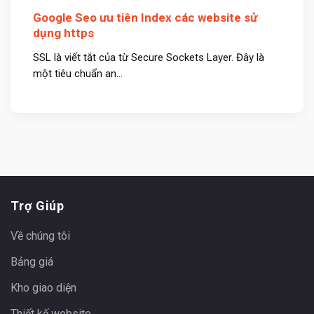
Google Seo ưu tiên Index các website sử
dụng https
SSL là viết tắt của từ Secure Sockets Layer. Đây là
một tiêu chuẩn an...
Trợ Giúp
Về chúng tôi
Bảng giá
Kho giao diện
Thiết kế website