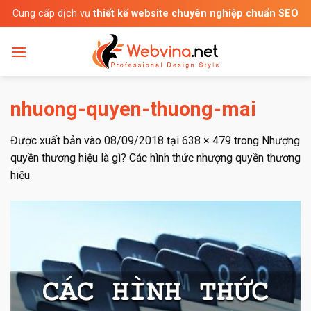
Bỏ
Cung cấp dịch vụ
thiết kế website chuyên nghiệp chuẩn SEO
qua
nội
dung
nhuong-quyen-thuong-mai
Được xuất bản vào
08/09/2018
tại
638 × 479
trong
Nhượng
quyền thương hiệu là gì? Các hình thức nhượng quyền thương
hiệu