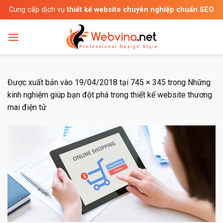
Bỏ
Cung cấp dịch vụ
thiết kế website chuyên nghiệp chuẩn SEO
qua
nội
dung
Được xuất bản vào
19/04/2018
tại
745 × 345
trong
Những
kinh nghiệm giúp bạn đột phá trong thiết kế website thương
mai điện tử