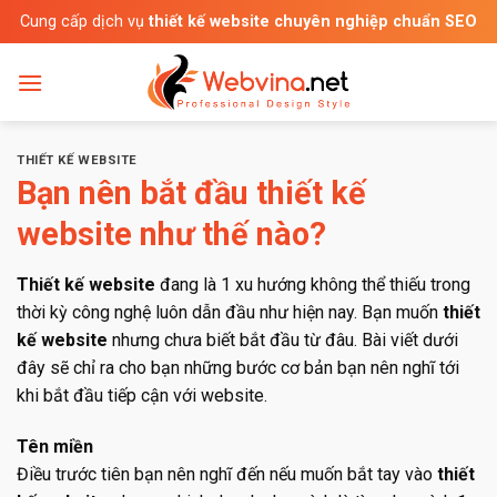
Bỏ
Cung cấp dịch vụ
thiết kế website chuyên nghiệp chuẩn SEO
qua
nội
dung
THIẾT KẾ WEBSITE
Bạn nên bắt đầu thiết kế
website như thế nào?
Thiết kế website
đang là 1 xu hướng không thể thiếu trong
thời kỳ công nghệ luôn dẫn đầu như hiện nay. Bạn muốn
thiết
kế website
nhưng chưa biết bắt đầu từ đâu. Bài viết dưới
đây sẽ chỉ ra cho bạn những bước cơ bản bạn nên nghĩ tới
khi bắt đầu tiếp cận với website.
Tên miền
Điều trước tiên bạn nên nghĩ đến nếu muốn bắt tay vào
thiết