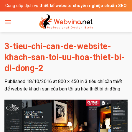
Skip
Cung cấp dịch vụ
thiết kế website chuyên nghiệp chuẩn SEO
to
content
3-tieu-chi-can-de-website-
khach-san-toi-uu-hoa-thiet-bi-
di-dong-2
Published
18/10/2016
at
800 × 450
in
3 tiêu chí cần thiết
để website khách sạn của bạn tối ưu hóa thiết bị di động