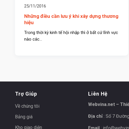
25/11/2016
Những điều cần lưu ý khi xây dựng thương
hiệu
Trong thời kỳ kinh tế hội nhập thì ở bất cứ lĩnh vực
nào các...
Trợ Giúp
Liên Hệ
Webvina.net – Thi
Về chúng tôi
Địa chỉ
: Số 7 Đường
Bảng giá
Kho giao diện
Email
:
info@webvin