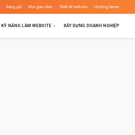
Bảng giá
Kho giao diện
Thiết kế website
Hosting Server
KỸ NĂNG LÀM WEBSITE
XÂY DỰNG DOANH NGHIỆP