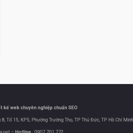
ết kế web chuyên nghiệp chuẩn SEO
 8, Tổ 15, KP5, Phường Trường Thọ, TP Thủ Đức, TP Hồ Chí Minh
a.net
–
Hotline
: 0907 701 772.