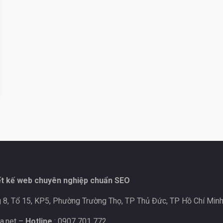
ết kế web chuyên nghiệp chuẩn SEO
 8, Tổ 15, KP5, Phường Trường Thọ, TP Thủ Đức, TP Hồ Chí Minh
a.net
–
Hotline
: 0907 701 772.