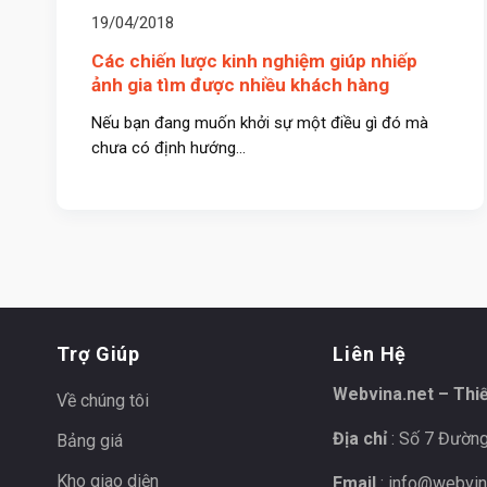
19/04/2018
Các chiến lược kinh nghiệm giúp nhiếp
ảnh gia tìm được nhiều khách hàng
Nếu bạn đang muốn khởi sự một điều gì đó mà
chưa có định hướng...
Trợ Giúp
Liên Hệ
Webvina.net – Thi
Về chúng tôi
Địa chỉ
: Số 7 Đường
Bảng giá
Kho giao diện
Email
:
info@webvin