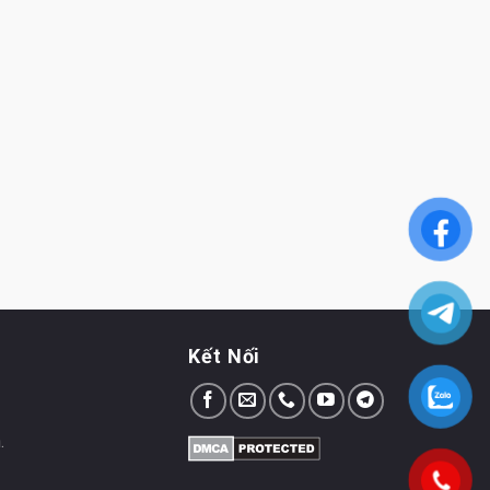
Kết Nối
.