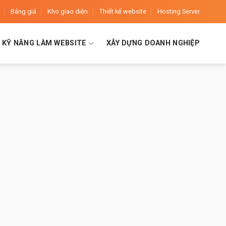
Bảng giá
Kho giao diện
Thiết kế website
Hosting Server
KỸ NĂNG LÀM WEBSITE
XÂY DỰNG DOANH NGHIỆP