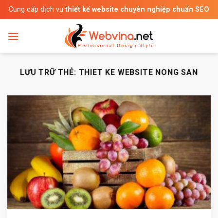
Bỏ
Cung cấp dịch vụ
thiết kế website chuyên nghiệp chuẩn SEO
qua
nội
dung
LƯU TRỮ THẺ:
THIET KE WEBSITE NONG SAN