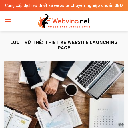
Bỏ
Cung cấp dịch vụ
thiết kế website chuyên nghiệp chuẩn SEO
qua
nội
dung
LƯU TRỮ THẺ:
THIET KE WEBSITE LAUNCHING
PAGE