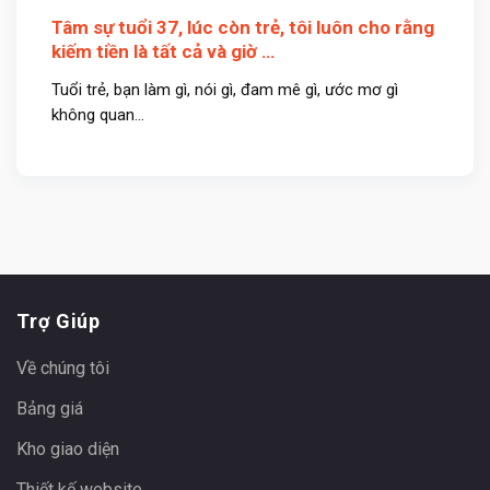
Tâm sự tuổi 37, lúc còn trẻ, tôi luôn cho rằng
kiếm tiền là tất cả và giờ …
Tuổi trẻ, bạn làm gì, nói gì, đam mê gì, ước mơ gì
không quan...
Trợ Giúp
Về chúng tôi
Bảng giá
Kho giao diện
Thiết kế website