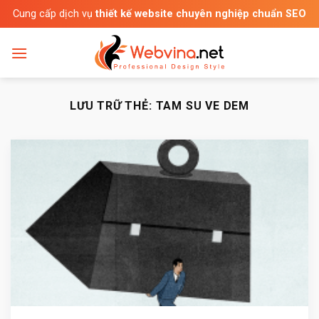
Bỏ
Cung cấp dịch vụ
thiết kế website chuyên nghiệp chuẩn SEO
qua
nội
dung
LƯU TRỮ THẺ:
TAM SU VE DEM