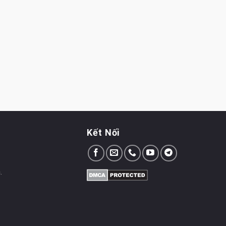
Kết Nối
.