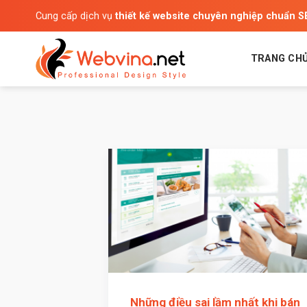
Bỏ
Cung cấp dịch vụ
thiết kế website chuyên nghiệp chuẩn 
qua
nội
dung
TRANG CH
Những điều sai lầm nhất khi bán