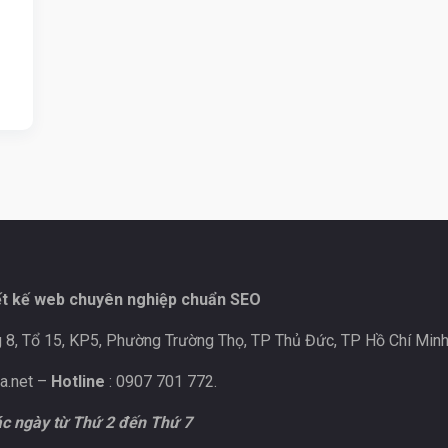
ết kế web chuyên nghiệp chuẩn SEO
 8, Tổ 15, KP5, Phường Trường Thọ, TP Thủ Đức, TP Hồ Chí Minh
a.net
–
Hotline
: 0907 701 772.
c ngày từ Thứ 2 đến Thứ 7