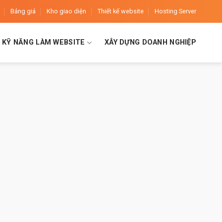
Bảng giá
Kho giao diện
Thiết kế website
Hosting Server
KỸ NĂNG LÀM WEBSITE
XÂY DỰNG DOANH NGHIỆP