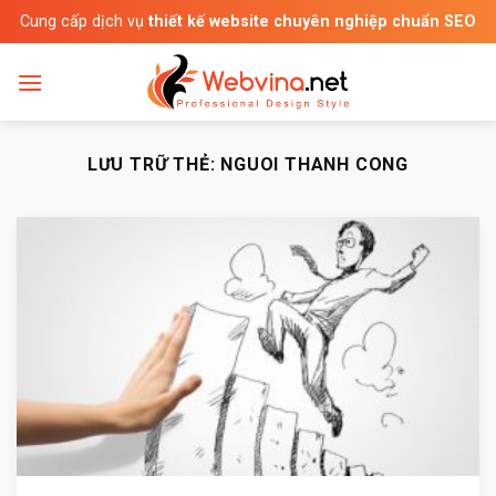
Bỏ
Cung cấp dịch vụ
thiết kế website chuyên nghiệp chuẩn SEO
qua
nội
dung
LƯU TRỮ THẺ:
NGUOI THANH CONG