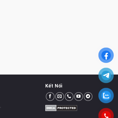
Kết Nối
.