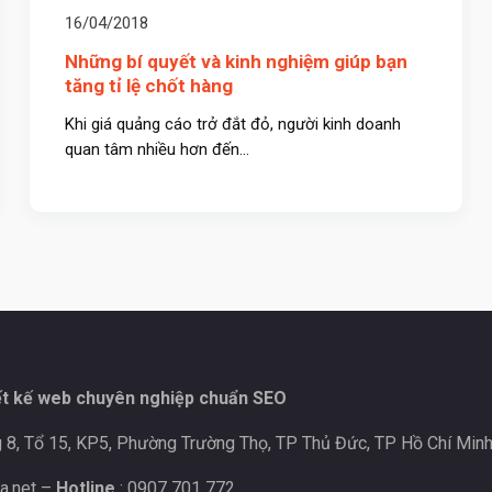
16/04/2018
Những bí quyết và kinh nghiệm giúp bạn
tăng tỉ lệ chốt hàng
Khi giá quảng cáo trở đắt đỏ, người kinh doanh
quan tâm nhiều hơn đến...
ết kế web chuyên nghiệp chuẩn SEO
 8, Tổ 15, KP5, Phường Trường Thọ, TP Thủ Đức, TP Hồ Chí Minh
a.net
–
Hotline
: 0907 701 772.