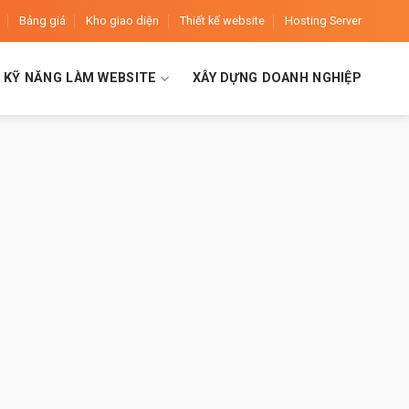
Bảng giá
Kho giao diện
Thiết kế website
Hosting Server
KỸ NĂNG LÀM WEBSITE
XÂY DỰNG DOANH NGHIỆP