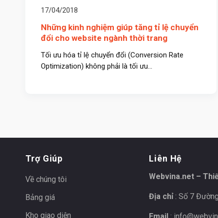
17/04/2018
Những kinh nghiệm giúp tăng tỉ lệ chuyển
đổi cho website ngành thời trang
Tối ưu hóa tỉ lệ chuyển đổi (Conversion Rate
Optimization) không phải là tối ưu...
Trợ Giúp
Liên Hệ
Webvina.net – Thi
Về chúng tôi
Địa chỉ
: Số 7 Đường
Bảng giá
Kho giao diện
Email
:
info@webvin