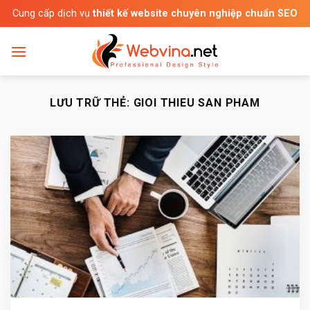
Bỏ
Cung cấp dịch vụ
thiết kế website chuyên nghiệp chuẩn SEO
qua
nội
dung
LƯU TRỮ THẺ:
GIOI THIEU SAN PHAM