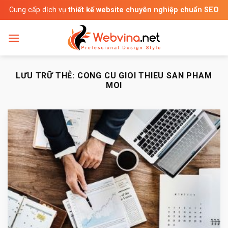
Bỏ
Cung cấp dịch vụ
thiết kế website chuyên nghiệp chuẩn SEO
qua
nội
dung
LƯU TRỮ THẺ:
CONG CU GIOI THIEU SAN PHAM
MOI