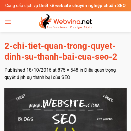
Skip
Cung cấp dịch vụ
thiết kế website chuyên nghiệp chuẩn SEO
to
content
2-chi-tiet-quan-trong-quyet-
dinh-su-thanh-bai-cua-seo-2
Published
18/10/2016
at
875 × 548
in
Điều quan trọng
quyết định sự thành bại của SEO